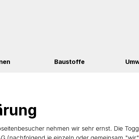
nen
Baustoffe
Umw
ärung
ebseitenbesucher nehmen wir sehr ernst. Die T
 (nachfolgend je einzeln oder gemeinsam "wir"