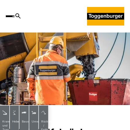
News
Krane
Hebebühnen
Baustoffe
Umwelttechnik
Rückbau
und
/
Transporte
Erdbau