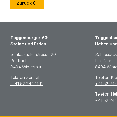
Zurück
Toggenburger AG
Toggenbur
Steine und Erden
Heben und
Schlossackerstrasse 20
Schlossack
Postfach
Postfach
8404 Winterthur
8404 Winte
Telefon Zentral
Telefon Kr
+41 52 244 11 11
+41 52 244
Telefon H
+41 52 244