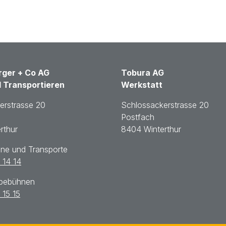
ger + Co AG
Tobura AG
 Transportieren
Werkstatt
erstrasse 20
Schlossackerstrasse 20
Postfach
rthur
8404 Winterthur
ane und Transporte
 14 14
ebebühnen
 15 15