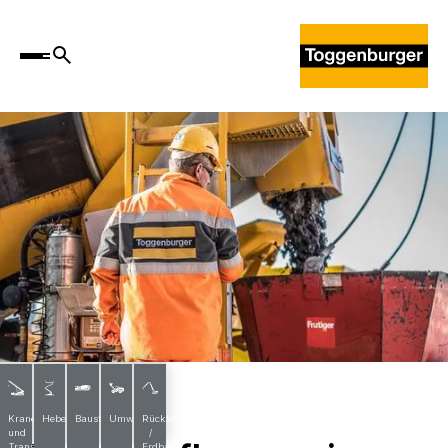
News
Krane
Hebebühnen
Baustoffe
Umwelttechnik
Rückbau
und
/
Transporte
Erdbau