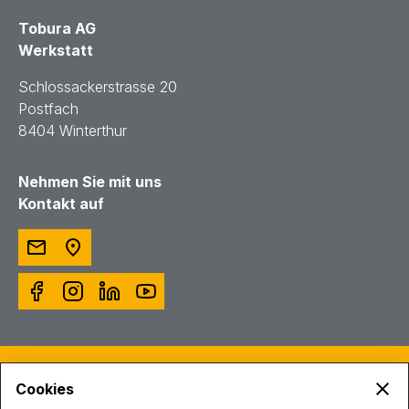
Tobura AG
Werkstatt
Schlossackerstrasse 20
Postfach
8404 Winterthur
Nehmen Sie mit uns
Kontakt auf
© Toggenburger AG
Cookies
Intranet
Impressum