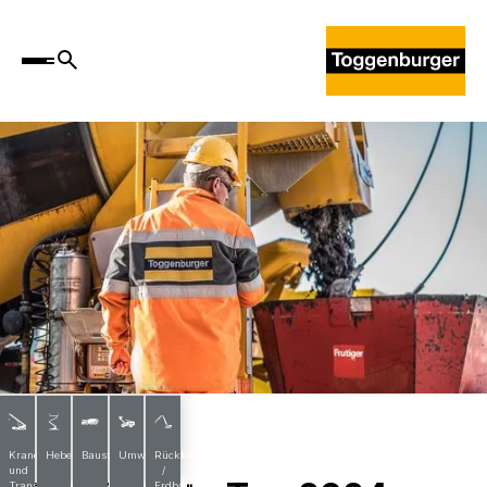
News
Krane
Hebebühnen
Baustoffe
Umwelttechnik
Rückbau
und
/
Transporte
Erdbau