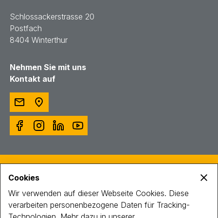
Schlossackerstrasse 20
Postfach
8404 Winterthur
Nehmen Sie mit uns
Kontakt auf
© Toggenburger AG
Cookies
Intranet
Impressum
Wir verwenden auf dieser Webseite Cookies. Diese
Datenschutz
verarbeiten personenbezogene Daten für Tracking-
Technologien. Mehr dazu in unserer