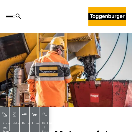
News
Krane
Hebebühnen
Baustoffe
Umwelttechnik
Rückbau
und
/
Transporte
Erdbau