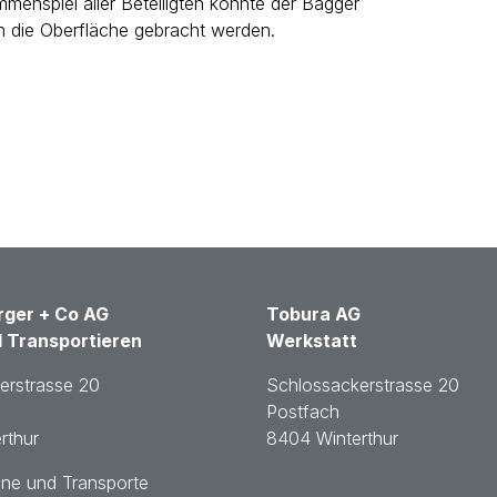
enspiel aller Beteiligten konnte der Bagger
n die Oberfläche gebracht werden.
ger + Co AG
Tobura AG
 Transportieren
Werkstatt
erstrasse 20
Schlossackerstrasse 20
Postfach
rthur
8404 Winterthur
ane und Transporte