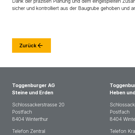
Dank der präzisen Planung und dem eingespielten Zusamm
sicher und kontrolliert aus der Baugrube gehoben und a
Zurück
Toggenburger AG
Toggenbur
Steine und Erden
Heben und
Schlossackerstrasse 20
Schlossack
Postfach
Postfach
8404 Winterthur
8404 Winte
Telefon Zentral
Telefon Kr