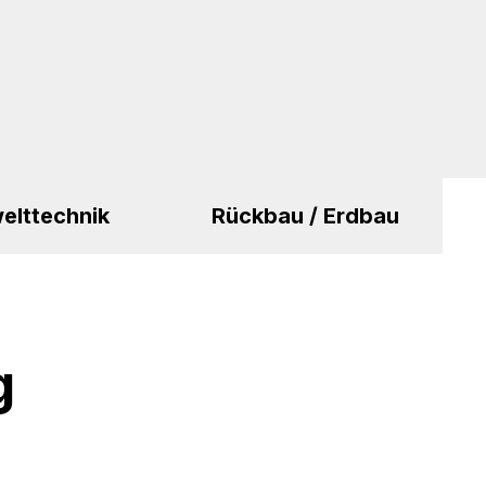
elttechnik
Rückbau / Erdbau
g