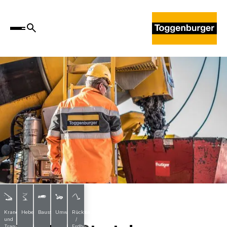
News
Krane
Hebebühnen
Baustoffe
Umwelttechnik
Rückbau
und
/
Transporte
Erdbau