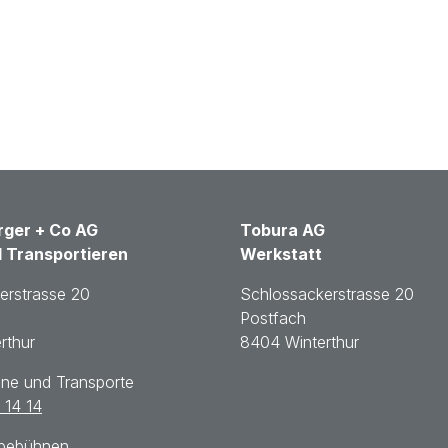
ger + Co AG
Tobura AG
 Transportieren
Werkstatt
erstrasse 20
Schlossackerstrasse 20
Postfach
rthur
8404 Winterthur
ane und Transporte
 14 14
ebebühnen