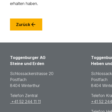
erhalten haben.
Zurück
Toggenburger AG
Toggenbur
Steine und Erden
Heben und
Schlossackerstrasse 20
Schlossack
Postfach
Postfach
8404 Winterthur
8404 Winte
Telefon Zentral
Telefon Kr
+41 52 244 11 11
+41 52 244
Telefon H