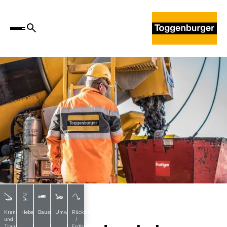
News
Krane
Hebebühnen
Baustoffe
Umwelttechnik
Rückbau
und
/
Transporte
Erdbau