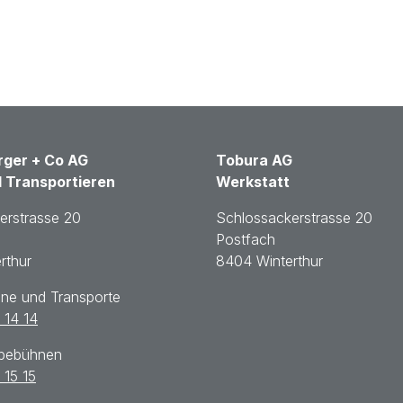
ger + Co AG
Tobura AG
 Transportieren
Werkstatt
erstrasse 20
Schlossackerstrasse 20
Postfach
rthur
8404 Winterthur
ane und Transporte
 14 14
ebebühnen
 15 15