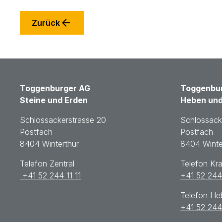
Zurück
Toggenburger AG
Toggenbur
Steine und Erden
Heben und
Schlossackerstrasse 20
Schlossack
Postfach
Postfach
8404 Winterthur
8404 Winte
Telefon Zentral
Telefon Kr
+41 52 244 11 11
+41 52 244
Telefon H
+41 52 244