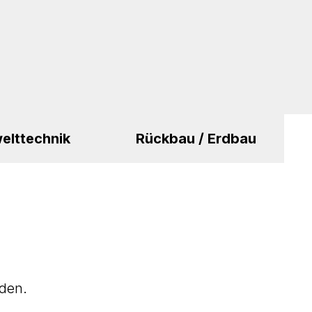
elttechnik
Rückbau / Erdbau
rden.