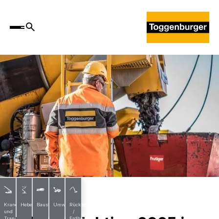
News
Krane
Hebebühnen
Baustoffe
Umwelttechnik
Rückbau
und
/
Transporte
Erdbau