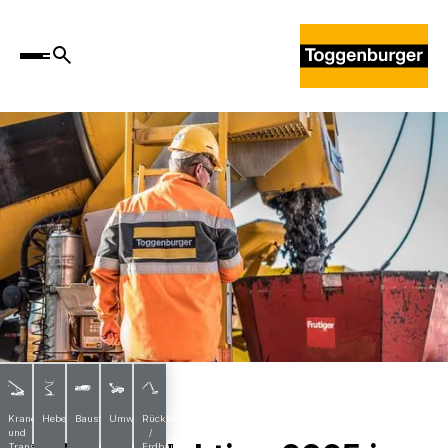
News
Krane
Hebebühnen
Baustoffe
Umwelttechnik
Rückbau
und
/
Transporte
Erdbau