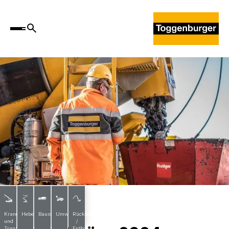
News
Krane
Hebebühnen
Baustoffe
Umwelttechnik
Rückbau
und
/
Transporte
Erdbau