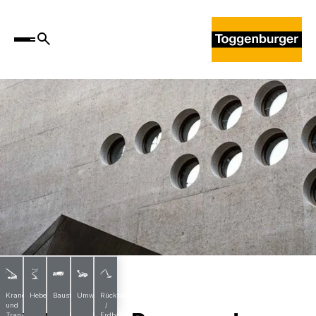
Projekte
Krane
Hebebühnen
Baustoffe
Umwelttechnik
Rückbau
und
/
Transporte
Erdbau