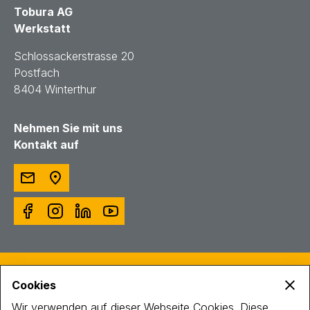
Tobura AG
Werkstatt
Schlossackerstrasse 20
Postfach
8404 Winterthur
Nehmen Sie mit uns
Kontakt auf
© Toggenburger AG
Cookies
Intranet
Impressum
Wir verwenden auf dieser Webseite Cookies. Diese