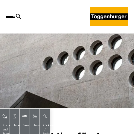
Projekte
Krane
Hebebühnen
Baustoffe
Umwelttechnik
Rückbau
und
/
Transporte
Erdbau