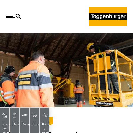
Hebebühnenkurse
Krane
Hebebühnen
Baustoffe
Umwelttechnik
Rückbau
und
/
Transporte
Erdbau