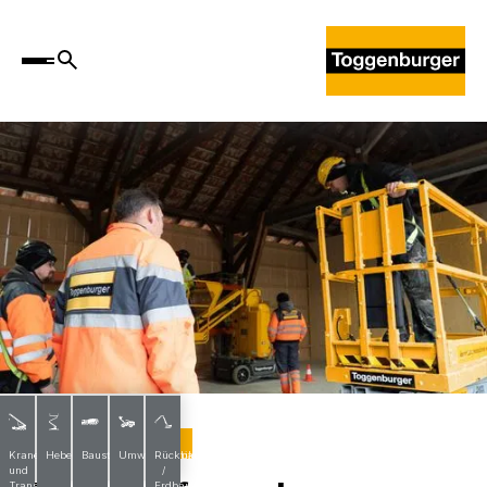
Hebebühnenkurse
Krane
Hebebühnen
Baustoffe
Umwelttechnik
Rückbau
und
/
Transporte
Erdbau