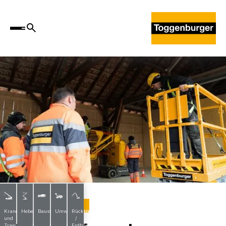
Hebebühnenkurse
Krane
Hebebühnen
Baustoffe
Umwelttechnik
Rückbau
und
/
Transporte
Erdbau