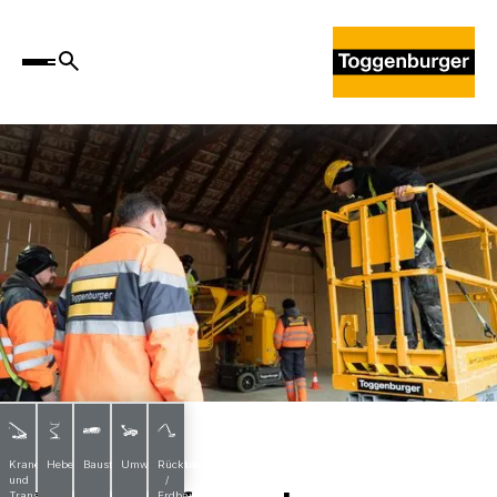
Staplerkurse
Krane
Hebebühnen
Baustoffe
Umwelttechnik
Rückbau
und
/
Transporte
Erdbau