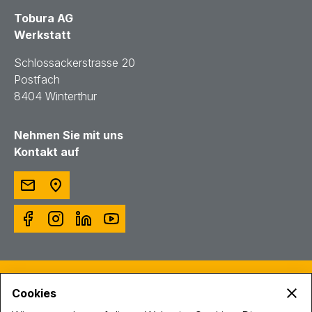
Tobura AG
Werkstatt
Schlossackerstrasse 20
Postfach
8404 Winterthur
Nehmen Sie mit uns
Kontakt auf
© Toggenburger AG
Cookies
Intranet
Impressum