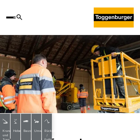
Krankurse
Krane
Hebebühnen
Baustoffe
Umwelttechnik
Rückbau
und
/
Transporte
Erdbau