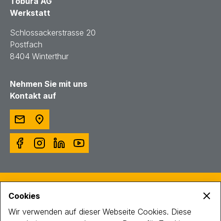
Tobura AG
Werkstatt
Schlossackerstrasse 20
Postfach
8404 Winterthur
Nehmen Sie mit uns
Kontakt auf
© Toggenburger AG
Cookies
Intranet
Impressum
Wir verwenden auf dieser Webseite Cookies. Diese
Datenschutz